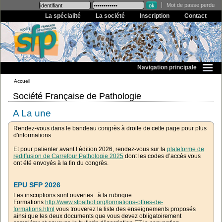
Mot de passe perdu
La spécialité
La société
Inscription
Contact
Navigation principale
CARREFOUR PATHOLOGIE 2026
Accueil
Carrefour Pathologie 2026, déjà sur les rails!
Société Française de Pathologie
Les soumissions de résumés sont ouvertes jusqu'au 26 mai et le
A La une
programme est également accessible.
Rendez-vous dans le bandeau congrès à droite de cette page pour plus
d'informations.
Et pour patienter avant l’édition 2026, rendez-vous sur la
plateforme de
rediffusion de Carrefour Pathologie 2025
dont les codes d’accès vous
ont été envoyés à la fin du congrès.
EPU SFP 2026
Les inscriptions sont ouvertes : à la rubrique
Formations
http://www.sfpathol.org/formations-offres-de-
formations.html
vous trouverez la liste des enseignements proposés
ainsi que les deux documents que vous devez obligatoirement
compléter et envoyer, le bulletin d’inscription ET la convention