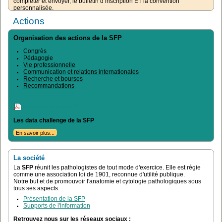
personnalisée.
Actions
Organisation des actions de la SFP
Congrès
Pédagogie
Vie professionnelle
Communication et relations internationales
Recherche et bourses
Recommandations
Organigramme de la SFP
Les data challenge de la SFP
En savoir plus...
La société
La
SFP
réunit les pathologistes de tout mode d'exercice. Elle est régie
comme une association loi de 1901, reconnue d'utilité publique.
Notre but et de promouvoir l'anatomie et cytologie pathologiques sous
tous ses aspects.
Présentation de la SFP
Supports de l'information
Retrouvez nous sur les réseaux sociaux :