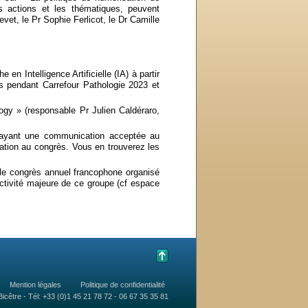
s actions et les thématiques, peuvent
vet, le Pr Sophie Ferlicot, le Dr Camille
en Intelligence Artificielle (IA) à partir
és pendant Carrefour Pathologie 2023 et
ogy » (responsable Pr Julien Caldéraro,
 ayant une communication acceptée au
pation au congrès. Vous en trouverez les
le congrès annuel francophone organisé
activité majeure de ce groupe (cf espace
Mention légales
Politique de confidentialité
icêtre - Tél: +33 (0)1 45 21 78 72 - 06 67 35 35 81