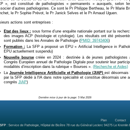
CP », est constitué de pathologistes « permanents » auxquels, selon le
ssocier d’autres pathologistes. Ce sont le Pr Philippe Bertheau, le Pr Marie Bre
nchet, le Pr Sophie Prévot, le Pr Janick Selves et le Pr Arnaud Uguen.
sieurs actions sont entreprises :
Etat des lieux :
sous forme d’une enquête nationale portant sur la recherche 
des images ACP (histologie et cytologie). Les résultats ont été présent
sont publiés dans les Annales de Pathologie (
PMID: 39743406
)
Formation :
La SFP a proposé un EPU « Artificial Intelligence in Pathol
EPU actuellement suspendu)
Nouvelle bourse
créée en 2024 : destinée à de jeunes pathologistes
Congrès Européen annuel de Pathologie Digitale pour soutenir leur partici
modalités d’inscription dans la rubrique « Bourses ».
(Recherche et Aides)
La
Journée Intelligence Artificielle et Pathologie (JIAP)
est désormais 
par la SFP dédié à l'IA dans notre spécialité et constitue désormais une 
congrès
JIAP
)
Dernière mise à jour de la page:
5 Mai 2026
Plan
Contact
SFP
: Service de Pathologie, Hôpital de Bicêtre 78 rue du Général Leclerc 94275 Le Kremlin B