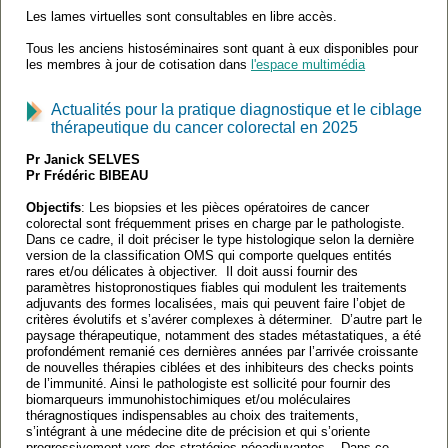
Les lames virtuelles sont consultables en libre accès.
Tous les anciens histoséminaires sont quant à eux disponibles pour
les membres à jour de cotisation dans
l'espace multimédia
Actualités pour la pratique diagnostique et le ciblage
thérapeutique du cancer colorectal en 2025
Pr Janick SELVES
Pr Frédéric BIBEAU
Objectifs
: Les biopsies et les pièces opératoires de cancer
colorectal sont fréquemment prises en charge par le pathologiste.
Dans ce cadre, il doit préciser le type histologique selon la dernière
version de la classification OMS qui comporte quelques entités
rares et/ou délicates à objectiver. Il doit aussi fournir des
paramètres histopronostiques fiables qui modulent les traitements
adjuvants des formes localisées, mais qui peuvent faire l’objet de
critères évolutifs et s’avérer complexes à déterminer. D’autre part le
paysage thérapeutique, notamment des stades métastatiques, a été
profondément remanié ces dernières années par l’arrivée croissante
de nouvelles thérapies ciblées et des inhibiteurs des checks points
de l’immunité. Ainsi le pathologiste est sollicité pour fournir des
biomarqueurs immunohistochimiques et/ou moléculaires
théragnostiques indispensables au choix des traitements,
s’intégrant à une médecine dite de précision et qui s’oriente
progressivement vers des stratégies néoadjuvantes. Dans ce