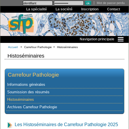
Mot de passe perdu
La spécialité
La société
Inscription
Contact
Navigation principale
Accueil
Carrefour Pathologie
Histoséminaires
Histoséminaires
Carrefour Pathologie
Informations générales
Soumission des résumés
Histoséminaires
Archives Carrefour Pathologie
Les Histoséminaires de Carrefour Pathologie 2025